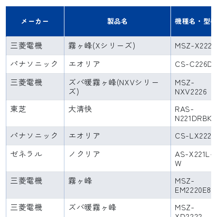
メーカー
製品名
機種名・型
三菱電機
霧ヶ峰(Xシリーズ)
MSZ-X2226
パナソニック
エオリア
CS-C226D
三菱電機
ズバ暖霧ヶ峰(NXVシリー
MSZ-
ズ)
NXV2226
東芝
大清快
RAS-
N221DRBK
パナソニック
エオリア
CS-LX222
ゼネラル
ノクリア
AS-X221L-
W
三菱電機
霧ヶ峰
MSZ-
EM2220E8
三菱電機
ズバ暖霧ヶ峰
MSZ-
XD2222