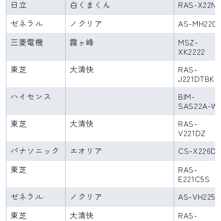
日立
白くまくん
RAS-X22N
ゼネラル
ノクリア
AS-MH220
三菱電機
霧ヶ峰
MSZ-
XK2222
東芝
大清快
RAS-
J221DTBK
ハイセンス
BIM-
SAS22A-W
東芝
大清快
RAS-
V221DZ
パナソニック
エオリア
CS-X226D
東芝
RAS-
E221C5S
ゼネラル
ノクリア
AS-VH225S
東芝
大清快
RAS-