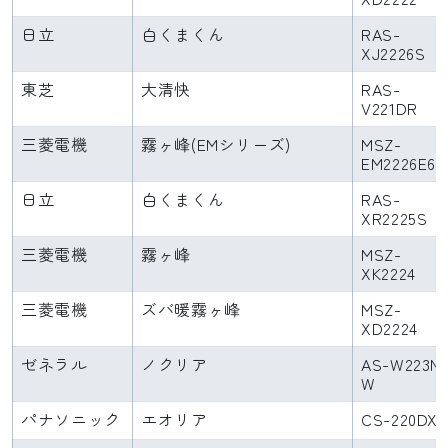
日立
白くまくん
RAS-
XJ2226S
東芝
大清快
RAS-
V221DR
三菱電機
霧ヶ峰(EMシリーズ)
MSZ-
EM2226E6
日立
白くまくん
RAS-
XR2225S
三菱電機
霧ヶ峰
MSZ-
XK2224
三菱電機
ズバ暖霧ヶ峰
MSZ-
XD2224
ゼネラル
ノクリア
AS-W223N
W
パナソニック
エオリア
CS-220DX