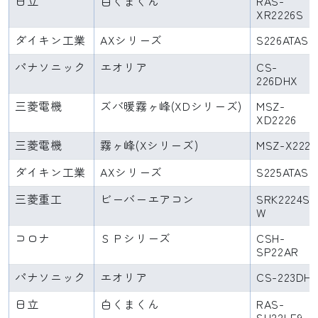
日立
白くまくん
RAS-
XR2226S
ダイキン工業
AXシリーズ
S226ATAS
パナソニック
エオリア
CS-
226DHX
三菱電機
ズバ暖霧ヶ峰(XDシリーズ)
MSZ-
XD2226
三菱電機
霧ヶ峰(Xシリーズ)
MSZ-X2225
ダイキン工業
AXシリーズ
S225ATAS
三菱重工
ビーバーエアコン
SRK2224S-
W
コロナ
ＳＰシリーズ
CSH-
SP22AR
パナソニック
エオリア
CS-223DH
日立
白くまくん
RAS-
SH22LE9