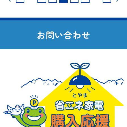
稿
の
ペ
お
問
い
合
わ
せ
ー
ジ
送
り