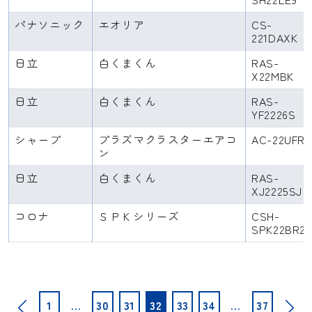
パナソニック
エオリア
CS-
221DAXK
日立
白くまくん
RAS-
X22MBK
日立
白くまくん
RAS-
YF2226S
シャープ
プラズマクラスターエアコ
AC-22UFR
ン
日立
白くまくん
RAS-
XJ2225SJ
コロナ
ＳＰＫシリーズ
CSH-
SPK22BR2
投
1
…
30
31
32
33
34
…
37