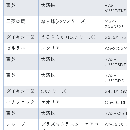
東芝
大清快
RAS-
V251DZKS
三菱電機
霧ヶ峰(ZXVシリーズ)
MSZ-
ZXV3626
ダイキン工業
うるさらX（RXシリーズ）
S366ATRS
ゼネラル
ノクリア
AS-225SME
東芝
大清快
RAS-
U251E5DZ
東芝
大清快
RAS-
U361DRS
ダイキン工業
GXシリーズ
S404ATGV
パナソニック
エオリア
CS-363DH2
東芝
大清快
RAS-K251D
シャープ
プラズマクラスターエアコ
AY-36RXE3
ン