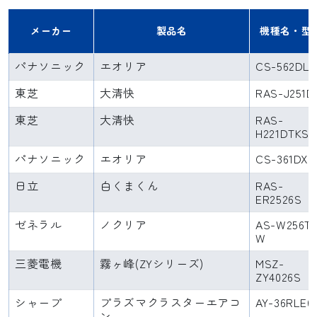
メーカー
製品名
機種名・型
パナソニック
エオリア
CS-562DLX
東芝
大清快
RAS-J251D
東芝
大清快
RAS-
H221DTKS
パナソニック
エオリア
CS-361DX2
日立
白くまくん
RAS-
ER2526S
ゼネラル
ノクリア
AS-W256T-
W
三菱電機
霧ヶ峰(ZYシリーズ)
MSZ-
ZY4026S
シャープ
プラズマクラスターエアコ
AY-36RLE6
ン