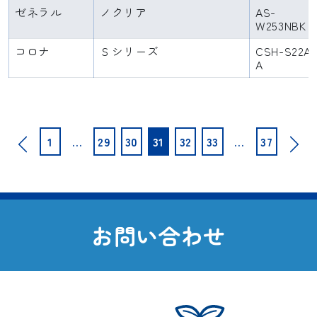
ゼネラル
ノクリア
AS-
W253NBK
コロナ
Ｓシリーズ
CSH-S22A
A
投
1
…
29
30
31
32
33
…
37
稿
の
ペ
お
問
い
合
わ
せ
ー
ジ