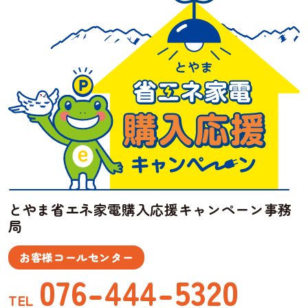
送
り
とやま省エネ家電購入応援キャンペーン事務
局
お客様コールセンター
076-444-5320
TEL