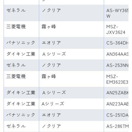
ゼネラル
ノクリア
AS-WY365
W
三菱電機
霧ヶ峰
MSZ-
JXV3624
パナソニック
エオリア
CS-364DH2
ダイキン工業
Ａシリーズ
AN364AAS
ゼネラル
ノクリア
AS-253NNE
三菱電機
霧ヶ峰
MSZ-
EM3623E3
ダイキン工業
Ａシリーズ
AN25ZABK
ダイキン工業
Aシリーズ
AN223AAB
パナソニック
エオリア
CS-251DAX
ゼネラル
ノクリア
AS-286TME