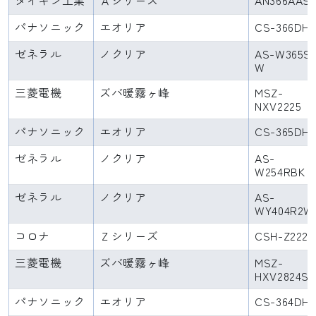
ダイキン工業
Ａシリーズ
AN366AAS
パナソニック
エオリア
CS-366DH
ゼネラル
ノクリア
AS-W365S
W
三菱電機
ズバ暖霧ヶ峰
MSZ-
NXV2225
パナソニック
エオリア
CS-365DH
ゼネラル
ノクリア
AS-
W254RBK
ゼネラル
ノクリア
AS-
WY404R2W
コロナ
Ｚシリーズ
CSH-Z2224
三菱電機
ズバ暖霧ヶ峰
MSZ-
HXV2824S
パナソニック
エオリア
CS-364DH