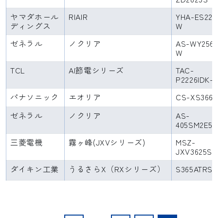
ヤマダホール
RIAIR
YHA-ES22S
ディングス
W
ゼネラル
ノクリア
AS-WY256T
W
TCL
AI節電シリーズ
TAC-
P2226IDK-
パナソニック
エオリア
CS-XS366
ゼネラル
ノクリア
AS-
405SM2E5
三菱電機
霧ヶ峰(JXVシリーズ)
MSZ-
JXV3625S
ダイキン工業
うるさらX（RXシリーズ）
S365ATRS