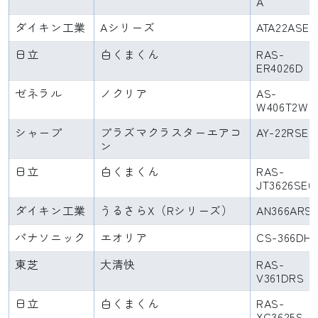
A
ダイキン工業
Aシリーズ
ATA22ASE3
日立
白くまくん
RAS-
ER4026D
ゼネラル
ノクリア
AS-
W406T2W
シャープ
プラズマクラスターエアコ
AY-22RSE6
ン
日立
白くまくん
RAS-
JT3626SE6
ダイキン工業
うるさらX（Rシリーズ）
AN366ARS
パナソニック
エオリア
CS-366DH
東芝
大清快
RAS-
V361DRS
日立
白くまくん
RAS-
XC3625S