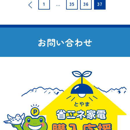
投
1
…
35
36
37
稿
の
ペ
お
問
い
合
わ
せ
ー
ジ
送
り