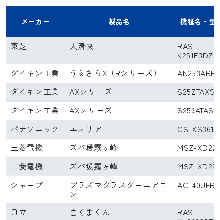
メーカー
製品名
機種名・型
東芝
大清快
RAS-
K251E3DZ
ダイキン工業
うるさらX（Rシリーズ）
AN253ARB
ダイキン工業
AXシリーズ
S25ZTAXS
ダイキン工業
AXシリーズ
S253ATAS
パナソニック
エオリア
CS-XS361D
三菱電機
ズバ暖霧ヶ峰
MSZ-XD222
三菱電機
ズバ暖霧ヶ峰
MSZ-XD22
シャープ
プラズマクラスターエアコ
AC-40UFR2
ン
日立
白くまくん
RAS-