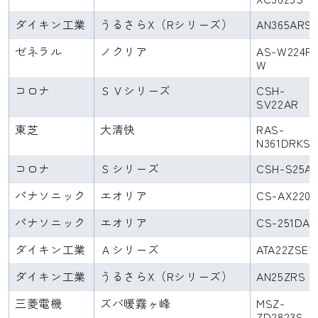
ダイキン工業
うるさらX（Rシリーズ）
AN365ARS
ゼネラル
ノクリア
AS-W224R
W
コロナ
ＳＶシリーズ
CSH-
SV22AR
東芝
大清快
RAS-
N361DRKS
コロナ
Ｓシリーズ
CSH-S25A
パナソニック
エオリア
CS-AX220
パナソニック
エオリア
CS-251DAE
ダイキン工業
Ａシリーズ
ATA22ZSE1
ダイキン工業
うるさらX（Rシリーズ）
AN25ZRS
三菱電機
ズバ暖霧ヶ峰
MSZ-
ZD2823S