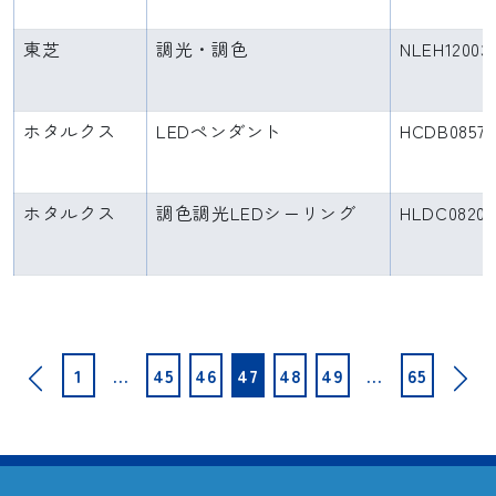
東芝
調光・調色
NLEH12003
ホタルクス
LEDペンダント
HCDB0857
ホタルクス
調色調光LEDシーリング
HLDC08203
投
1
…
45
46
47
48
49
…
65
稿
の