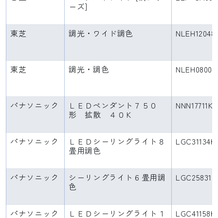
ーズ]
東芝
調光・ワイド調色
NLEH12048
東芝
調光・調色
NLEH08005
パナソニック
ＬＥＤペンダント７５０
NNN17711KL
形 拡散 ４０Ｋ
パナソニック
ＬＥＤシーリングライト８
LGC31134K
畳用調色
パナソニック
シーリングライト６畳用調
LGC25831
色
パナソニック
ＬＥＤシーリングライト１
LGC41158K