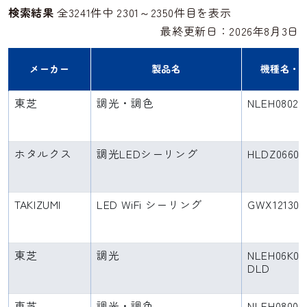
検索結果
全3241件中 2301～2350件目を表示
最終更新日：2026年8月3日
メーカー
製品名
機種名・
東芝
調光・調色
NLEH08027
ホタルクス
調光LEDシーリング
HLDZ06601
TAKIZUMI
LED WiFi シーリング
GWX12130
東芝
調光
NLEH06K01
DLD
東芝
調光・調色
NLEH08001