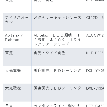
アイリスオー
メタルサーキットシリーズ
CL12DL-5.
ヤマ
Abitelax /
Abitelax ＬＥＤ照明 １
ALCCW12D
Elabitax
２畳用 より白く ホワイ
トクリア シリーズ
東芝
調光・ワイド調色
NLEH10054
大光電機
調色調光ＬＥＤシーリング
DXL-YM080
大光電機
調色調光ＬＥＤシーリング
DXL-81350
日立
ペンダントライト [桐シリ
LEP-CA803