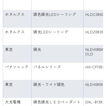
ホタルクス
調色調光LEDシーリング
HLDC0860
ホタルクス
調光LEDシーリング
HLDZ08209
東芝
調光
NLEH08BK1
DLD
パナソニック
パネルシリーズ
HH-CF1092
東芝
調光・ワイド調色
NLEH08059
大光電機
調色調光ＬＥＤペンダント
DXL-81383