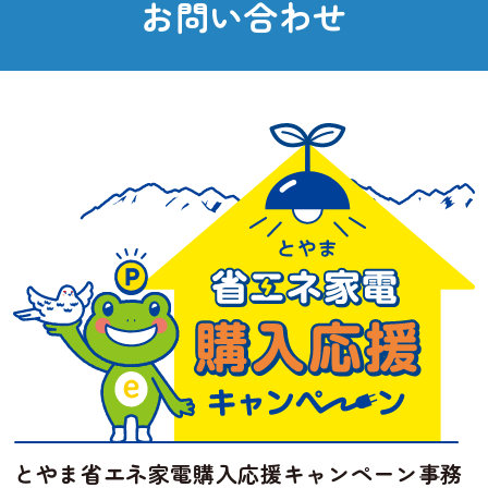
ペ
お
問
い
合
わ
せ
ー
ジ
送
り
とやま省エネ家電購入応援キャンペーン事務