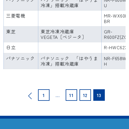
冷凍」搭載冷蔵庫
U
三菱電機
MR-WX60E
BR
東芝
東芝冷凍冷蔵庫
GR-
VEGETA［ベジータ］
R600FZ(ZC
日立
R-HWC62X
パナソニック
パナソニック 「はやうま
NR-F658W
冷凍」搭載冷蔵庫
H
投
1
…
11
12
13
稿
の