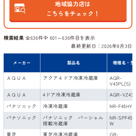
地域協力店は
こちらをチェック！
検索結果
全636件中 601～636件目を表示
最終更新日：2026年8月3日
メーカー
製品名
機種名・型
ＡＱＵＡ
アクア４ドア冷凍冷蔵庫
AQR-
V43PL(S)
ＡＱＵＡ
4ドア冷凍冷蔵庫
AQR-VZ43J
パナソニック
冷凍冷蔵庫
NR-F45HY2
パナソニック
パナソニック パーシャル
NR-SPF455
搭載冷蔵庫
W
東芝
東芝冷凍冷蔵庫
GR-