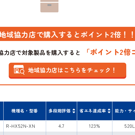
地域協力店で購入するとポイント2倍！
「ポイント2倍
協力店で対象製品を購入すると
地域協力店は
こちらをチェック！
機種名・型番
多段階評価
省エネ達成率
能力・サ
R-HX52N-XN
4.7
123%
520