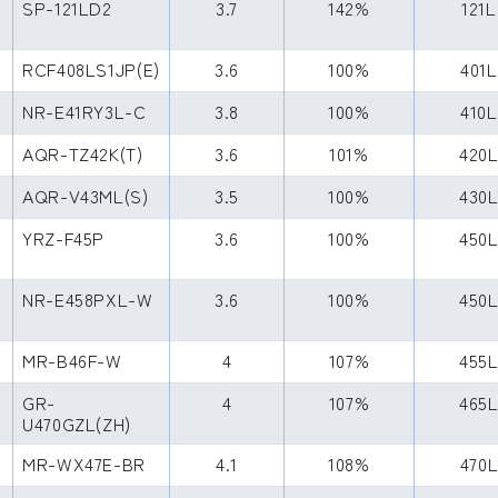
SP-121LD2
3.7
142%
121L
RCF408LS1JP(E)
3.6
100%
401L
NR-E41RY3L-C
3.8
100%
410L
AQR-TZ42K(T)
3.6
101%
420
AQR-V43ML(S)
3.5
100%
430
YRZ-F45P
3.6
100%
450
NR-E458PXL-W
3.6
100%
450
MR-B46F-W
4
107%
455
GR-
4
107%
465
U470GZL(ZH)
MR-WX47E-BR
4.1
108%
470