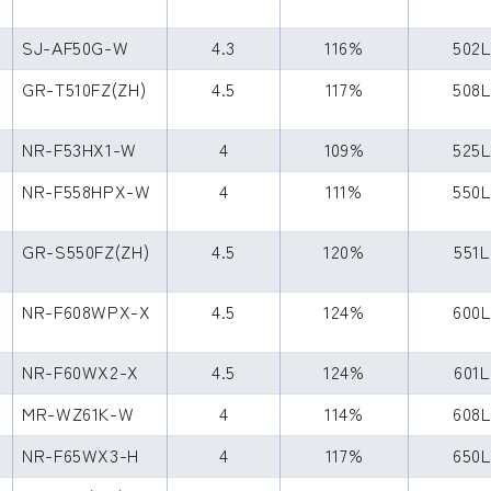
SJ-AF50G-W
4.3
116%
502
GR-T510FZ(ZH)
4.5
117%
508
NR-F53HX1-W
4
109%
525
NR-F558HPX-W
4
111%
550
GR-S550FZ(ZH)
4.5
120%
551L
NR-F608WPX-X
4.5
124%
600
NR-F60WX2-X
4.5
124%
601L
MR-WZ61K-W
4
114%
608
NR-F65WX3-H
4
117%
650