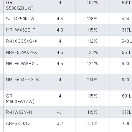
GR-
4
108%
501L
S500GZ(UW)
SJ-GK50K-W
4.5
118%
504
MR-WX52E-F
4.3
115%
517L
R-HXCC54S-X
4
112%
540
NR-F55WX2-X
4.5
120%
551L
NR-F609WPX-J
4.5
124%
600
NR-F604HPX-N
4
114%
600
GR-
4
115%
601L
M600FW(ZW)
R-HW62V-N
4.1
119%
617L
AR-SK601G
3.2
131%
60L