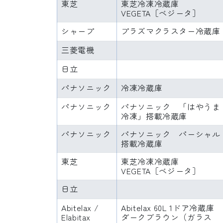
東芝
東芝冷凍冷蔵庫
VEGETA［ベジータ］
シャープ
プラズマクラスター冷蔵庫
三菱電機
日立
パナソニック
冷凍冷蔵庫
パナソニック
パナソニック 「はやうま
冷凍」搭載冷蔵庫
パナソニック
パナソニック パーシャル
搭載冷蔵庫
東芝
東芝冷凍冷蔵庫
VEGETA［ベジータ］
日立
Abitelax /
Abitelax 60L 1ドア冷蔵庫
Elabitax
ダークブラウン（ガラス