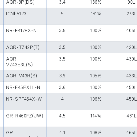
AQR-9P(DS)
3.4
136%
90L
ICNh5123
5
191%
273
NR-E417EX-N
3.8
100%
406
AQR-TZ42P(T)
3.5
100%
420
AQR-
3.5
100%
430
VZ43E3L(S)
AQR-V43R(S)
3.9
105%
433
NR-E45PX1L-N
3.6
100%
450
NR-SPF454X-W
4
106%
450
GR-R460FZ(UW)
4.5
114%
461L
GR-
4.1
108%
465