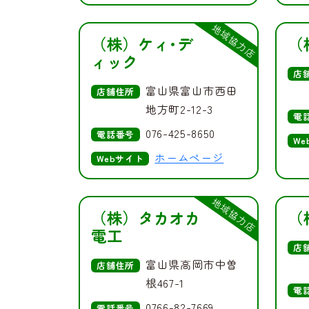
地域協力店
（株）ケィ･デ
（
ィック
店
富山県富山市西田
店舗住所
地方町2-12-3
電
076-425-8650
電話番号
We
ホームページ
Webサイト
地域協力店
（株）タカオカ
（
電工
店
富山県高岡市中曽
店舗住所
根467-1
電
0766-82-7669
電話番号