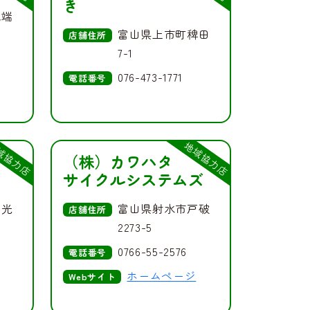
き
城端
富山県上市町稗田
店舗住所
7-1
076-473-1771
電話番号
域協力店
地域協力店
（株）カワハタ
サイクルシステムズ
福光
富山県射水市戸破
店舗住所
2273-5
0766-55-2576
電話番号
ホームページ
Webサイト