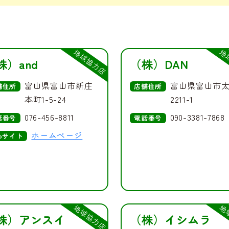
地域協力店
地
株）and
（株）DAN
富山県富山市新庄
富山県富山市
舗住所
店舗住所
本町1-5-24
2211-1
076-456-8811
090-3381-7868
話番号
電話番号
ホームページ
bサイト
地域協力店
地
株）アンスイ
（株）イシムラ