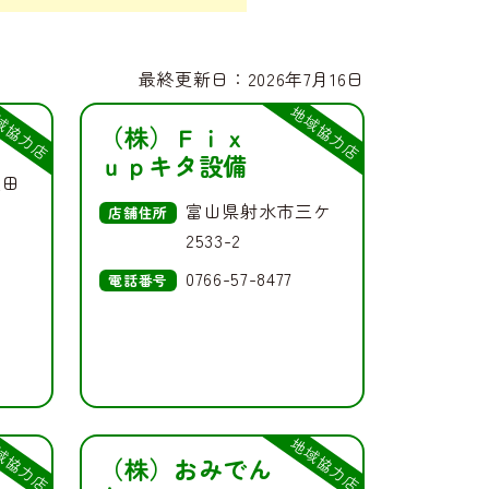
最終更新日：2026年7月16日
域協力店
地域協力店
（株）Ｆｉｘ
ｕｐキタ設備
太田
富山県射水市三ケ
店舗住所
2533-2
0766-57-8477
電話番号
域協力店
地域協力店
（株）おみでん