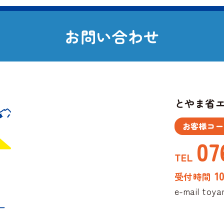
お
問
い
合
わ
せ
とやま省
お客様コー
07
TEL
1
受付時間
e-mail
toya