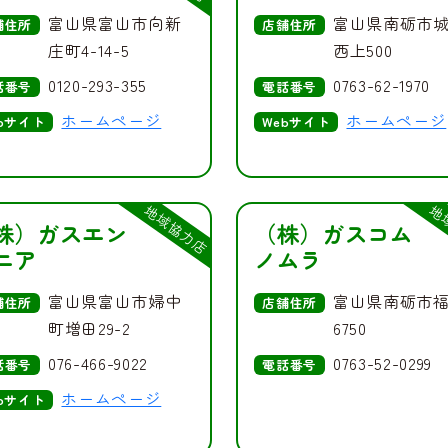
富山県富山市向新
富山県南砺市
舗住所
店舗住所
庄町4-14-5
西上500
0120-293-355
0763-62-1970
話番号
電話番号
ホームページ
ホームページ
bサイト
Webサイト
地域協力店
地
株）ガスエン
（株）ガスコム
ニア
ノムラ
富山県富山市婦中
富山県南砺市
舗住所
店舗住所
町増田29-2
6750
076-466-9022
0763-52-0299
話番号
電話番号
ホームページ
bサイト