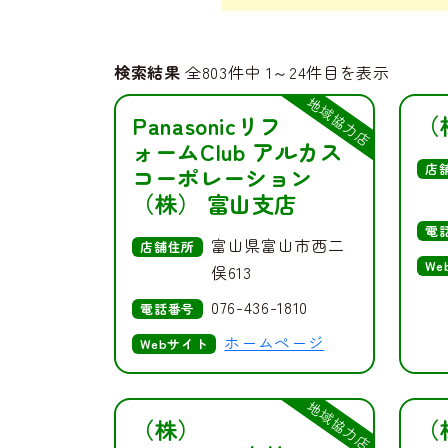
検索結果
全803件中 1～24件目を表示
地域協力店
Panasonicリフ
（
ォームClub アルカス
店
コーポレーション
（株） 富山支店
電
富山県富山市西二
店舗住所
We
俣613
076-436-1810
電話番号
ホームページ
Webサイト
地域協力店
（株）
（