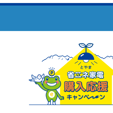
の
ペ
ー
ジ
送
り