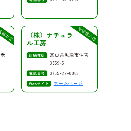
域協力店
地域協力店
（株）ナチュラ
ル工房
海老
富山県魚津市住吉
店舗住所
3559-5
0765-22-8889
電話番号
ホームページ
Webサイト