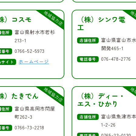
地域協力店
地
株）コスモ
（株）シンワ電
工
富山県射水市若杉
舗住所
富山県富山市
213-1
店舗住所
開発465-1
0766-52-5973
話番号
076-478-2776
電話番号
ホームページ
bサイト
地域協力店
地
株）たきでん
（株）ディー・
エス・ひかり
富山県高岡市問屋
舗住所
富山県魚津市
町262-3
店舗住所
1-2-26
0766-73-2218
話番号
0765-23-0130
電話番号