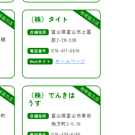
域協力店
地域協力店
（株）タイト
富山県富山市上冨
店舗住所
水橋
居2-28-338
076-411-6616
電話番号
ホームページ
Webサイト
域協力店
地域協力店
（株）でんきは
うす
本町
富山県富山市東田
店舗住所
地方町2-5-16
076-439-6155
電話番号