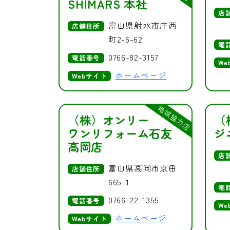
SHIMARS 本社
店
富山県射水市庄西
店舗住所
町2-6-62
電
0766-82-3157
電話番号
We
ホームページ
Webサイト
地域協力店
（株）オンリー
（
ワンリフォーム石友
ジ
高岡店
店
富山県高岡市京田
店舗住所
665-1
電
0766-22-1355
電話番号
We
ホームページ
Webサイト