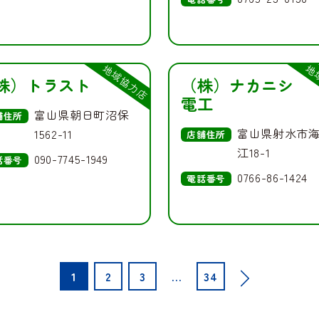
地域協力店
地
株）トラスト
（株）ナカニシ
電工
富山県朝日町沼保
舗住所
富山県射水市
1562-11
店舗住所
江18-1
090-7745-1949
話番号
0766-86-1424
電話番号
1
2
3
…
34