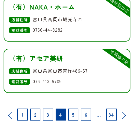
地域協力店
（有）NAKA・ホーム
富山県高岡市城光寺21
店舗住所
0766-44-8282
電話番号
地域協力店
（有）アセア美研
富山県富山市吉作486-57
店舗住所
076-413-6705
電話番号
投
1
2
3
4
5
6
…
34
稿