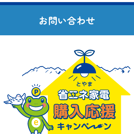
の
ペ
お
問
い
合
わ
せ
ー
ジ
送
り